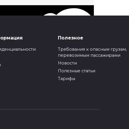
формация
Полезное
иденциальности
Требования к опасным грузам,
перевозимым пассажирами
Новости
ы
и
Полезные статьи
Тарифы
 и выходных дней;
ассажиров;
ы сделаем все сами;
ез спешки.