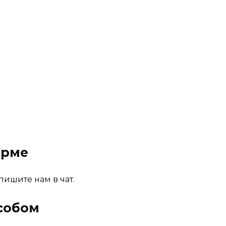
орме
пишите нам в чат.
собом