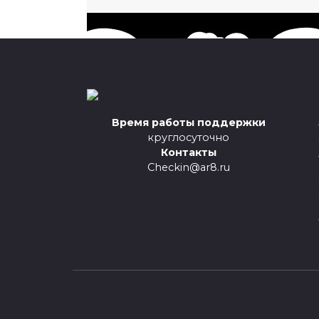
Время работы поддержки
круглосуточно
Контакты
Checkin@ar8.ru
Преимущества пре
Сервис работае
Не нуж
Не нужно контро
Возмож