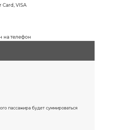
Card, VISA
н на телефон
дого пассажира будет суммироваться