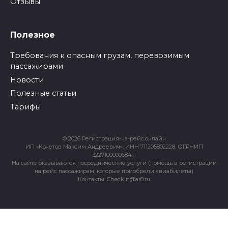
Отзывы
Полезное
Требования к опасным грузам, перевозимым
пассажирами
Новости
Полезные статьи
Тарифы
© 2026 Регистрация-на-рейс.онлайн
ИП «Кочетов Максим Андреевич». ИНН 711205802228, ОГРНИП
322710000068411
На сайте оказываются посреднические услуги (помощь в регистрации
на рейс пассажирам, которые приобрели авиабилеты)
Контакты: Checkin@ar8.ru