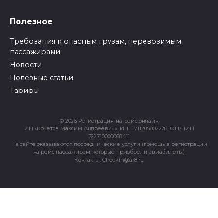
Полезное
Требования к опасным грузам, перевозимым
пассажирами
Новости
Полезные статьи
Тарифы
© 2026 Регистрация-на-рейс.онлайн
ИП «Кочетов Максим Андреевич». ИНН 711205802228, ОГРНИП
322710000068411
На сайте оказываются посреднические услуги (помощь в регистрации
на рейс пассажирам, которые приобрели авиабилеты)
Контакты: Checkin@ar8.ru